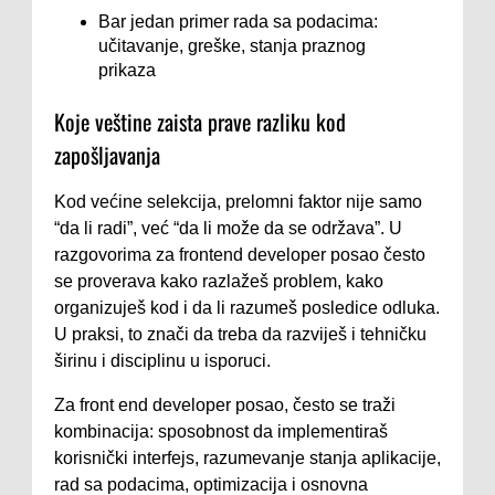
Bar jedan primer rada sa podacima:
učitavanje, greške, stanja praznog
prikaza
Koje veštine zaista prave razliku kod
zapošljavanja
Kod većine selekcija, prelomni faktor nije samo
“da li radi”, već “da li može da se održava”. U
razgovorima za frontend developer posao često
se proverava kako razlažeš problem, kako
organizuješ kod i da li razumeš posledice odluka.
U praksi, to znači da treba da razviješ i tehničku
širinu i disciplinu u isporuci.
Za front end developer posao, često se traži
kombinacija: sposobnost da implementiraš
korisnički interfejs, razumevanje stanja aplikacije,
rad sa podacima, optimizacija i osnovna