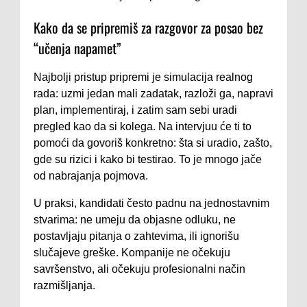
Kako da se pripremiš za razgovor za posao bez
“učenja napamet”
Najbolji pristup pripremi je simulacija realnog
rada: uzmi jedan mali zadatak, razloži ga, napravi
plan, implementiraj, i zatim sam sebi uradi
pregled kao da si kolega. Na intervjuu će ti to
pomoći da govoriš konkretno: šta si uradio, zašto,
gde su rizici i kako bi testirao. To je mnogo jače
od nabrajanja pojmova.
U praksi, kandidati često padnu na jednostavnim
stvarima: ne umeju da objasne odluku, ne
postavljaju pitanja o zahtevima, ili ignorišu
slučajeve greške. Kompanije ne očekuju
savršenstvo, ali očekuju profesionalni način
razmišljanja.