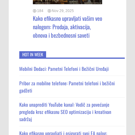
184
Nov 29, 2025
Kako efikasno upravljati vašim veo
nalogom: Prodaja, aktivacija,
obnova i bezbednosni saveti
HOT IN WEEK
Mobilni Dodaci: Pametni Telefoni i Bežični Uređaji
Pribor za mobilne telefone: Pametni telefoni i bežični
gadžeti
Kako unaprediti YouTube kanal: Vodič za povećanje
pregleda kroz efikasnu SEO optimizaciju i kreativan
sadržaj
Kako efikasno upravljati i osigurati svoj EA nalog: