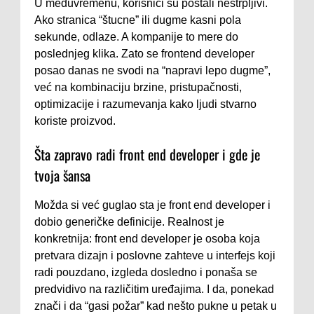
U međuvremenu, korisnici su postali nestrpljivi.
Ako stranica “štucne” ili dugme kasni pola
sekunde, odlaze. A kompanije to mere do
poslednjeg klika. Zato se frontend developer
posao danas ne svodi na “napravi lepo dugme”,
već na kombinaciju brzine, pristupačnosti,
optimizacije i razumevanja kako ljudi stvarno
koriste proizvod.
Šta zapravo radi front end developer i gde je
tvoja šansa
Možda si već guglao sta je front end developer i
dobio generičke definicije. Realnost je
konkretnija: front end developer je osoba koja
pretvara dizajn i poslovne zahteve u interfejs koji
radi pouzdano, izgleda dosledno i ponaša se
predvidivo na različitim uređajima. I da, ponekad
znači i da “gasi požar” kad nešto pukne u petak u