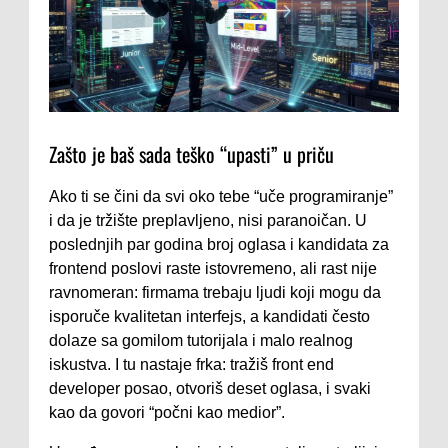
Zašto je baš sada teško “upasti” u priču
Ako ti se čini da svi oko tebe “uče programiranje”
i da je tržište preplavljeno, nisi paranoičan. U
poslednjih par godina broj oglasa i kandidata za
frontend poslovi raste istovremeno, ali rast nije
ravnomeran: firmama trebaju ljudi koji mogu da
isporuče kvalitetan interfejs, a kandidati često
dolaze sa gomilom tutorijala i malo realnog
iskustva. I tu nastaje frka: tražiš front end
developer posao, otvoriš deset oglasa, i svaki
kao da govori “počni kao medior”.