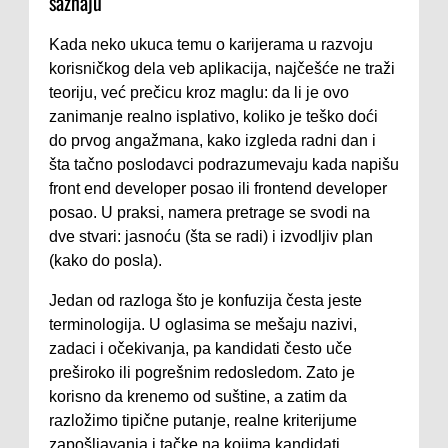
saznaju
Kada neko ukuca temu o karijerama u razvoju
korisničkog dela veb aplikacija, najčešće ne traži
teoriju, već prečicu kroz maglu: da li je ovo
zanimanje realno isplativo, koliko je teško doći
do prvog angažmana, kako izgleda radni dan i
šta tačno poslodavci podrazumevaju kada napišu
front end developer posao ili frontend developer
posao. U praksi, namera pretrage se svodi na
dve stvari: jasnoću (šta se radi) i izvodljiv plan
(kako do posla).
Jedan od razloga što je konfuzija česta jeste
terminologija. U oglasima se mešaju nazivi,
zadaci i očekivanja, pa kandidati često uče
preširoko ili pogrešnim redosledom. Zato je
korisno da krenemo od suštine, a zatim da
razložimo tipične putanje, realne kriterijume
zapošljavanja i tačke na kojima kandidati