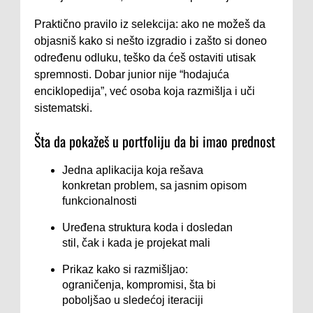
Praktično pravilo iz selekcija: ako ne možeš da
objasniš kako si nešto izgradio i zašto si doneo
određenu odluku, teško da ćeš ostaviti utisak
spremnosti. Dobar junior nije “hodajuća
enciklopedija”, već osoba koja razmišlja i uči
sistematski.
Šta da pokažeš u portfoliju da bi imao prednost
Jedna aplikacija koja rešava
konkretan problem, sa jasnim opisom
funkcionalnosti
Uređena struktura koda i dosledan
stil, čak i kada je projekat mali
Prikaz kako si razmišljao:
ograničenja, kompromisi, šta bi
poboljšao u sledećoj iteraciji