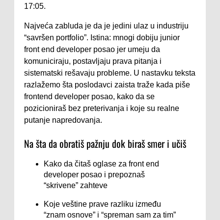
17:05.
Najveća zabluda je da je jedini ulaz u industriju
“savršen portfolio”. Istina: mnogi dobiju junior
front end developer posao jer umeju da
komuniciraju, postavljaju prava pitanja i
sistematski rešavaju probleme. U nastavku teksta
razlažemo šta poslodavci zaista traže kada piše
frontend developer posao, kako da se
pozicioniraš bez preterivanja i koje su realne
putanje napredovanja.
Na šta da obratiš pažnju dok biraš smer i učiš
Kako da čitaš oglase za front end
developer posao i prepoznaš
“skrivene” zahteve
Koje veštine prave razliku između
“znam osnove” i “spreman sam za tim”