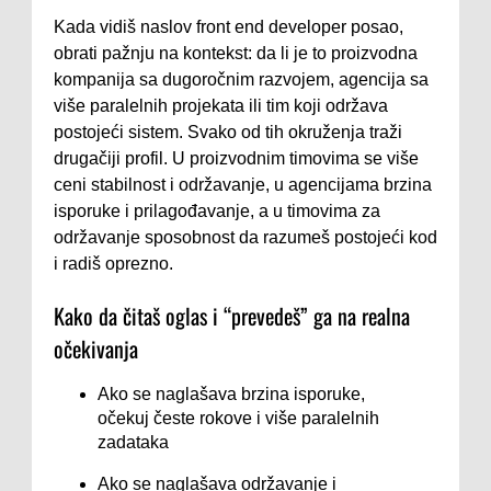
Kada vidiš naslov front end developer posao,
obrati pažnju na kontekst: da li je to proizvodna
kompanija sa dugoročnim razvojem, agencija sa
više paralelnih projekata ili tim koji održava
postojeći sistem. Svako od tih okruženja traži
drugačiji profil. U proizvodnim timovima se više
ceni stabilnost i održavanje, u agencijama brzina
isporuke i prilagođavanje, a u timovima za
održavanje sposobnost da razumeš postojeći kod
i radiš oprezno.
Kako da čitaš oglas i “prevedeš” ga na realna
očekivanja
Ako se naglašava brzina isporuke,
očekuj česte rokove i više paralelnih
zadataka
Ako se naglašava održavanje i