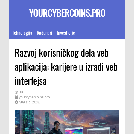
YOURCYBERCOINS.PRO
Tehnologija
Računari
Investicije
Razvoj korisničkog dela veb
aplikacija: karijere u izradi veb
interfejsa
93
yourcybercoins.pro
Mar 07, 2026