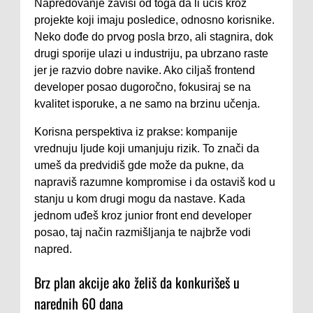
Napredovanje zavisi od toga da li učiš kroz
projekte koji imaju posledice, odnosno korisnike.
Neko dođe do prvog posla brzo, ali stagnira, dok
drugi sporije ulazi u industriju, pa ubrzano raste
jer je razvio dobre navike. Ako ciljaš frontend
developer posao dugoročno, fokusiraj se na
kvalitet isporuke, a ne samo na brzinu učenja.
Korisna perspektiva iz prakse: kompanije
vrednuju ljude koji umanjuju rizik. To znači da
umeš da predvidiš gde može da pukne, da
napraviš razumne kompromise i da ostaviš kod u
stanju u kom drugi mogu da nastave. Kada
jednom uđeš kroz junior front end developer
posao, taj način razmišljanja te najbrže vodi
napred.
Brz plan akcije ako želiš da konkurišeš u
narednih 60 dana