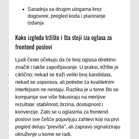
Saradnja sa drugim ulogama kroz
dogovore, pregled koda i planiranje
izdanja
Kako izgleda tržište i šta stoji iza oglasa za
frontend poslovi
Ljudi često očekuju da će broj oglasa direktno
značiti i lakše zapošljavanje. U praksi, tržište je
ciklično: nekad se traži veliki broj kandidata,
nekad se usporava, ali potrebe za kvalitetnim
interfejsom ne nestaju. Razlika je u tome što se
kompanije sve više fokusiraju na merljive
rezultate: stabilnost, brzina, dostupnost i
konverzije. Zato se u oglasima za frontend
poslovi sve češće pojavljuju zahtevi koji na prvi
pogled deluju “previše”, ali zapravo signaliziraju
okruženje u kome se radi.