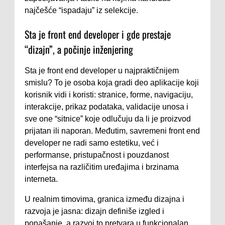
najčešće “ispadaju” iz selekcije.
Sta je front end developer i gde prestaje
“dizajn”, a počinje inženjering
Sta je front end developer u najpraktičnijem
smislu? To je osoba koja gradi deo aplikacije koji
korisnik vidi i koristi: stranice, forme, navigaciju,
interakcije, prikaz podataka, validacije unosa i
sve one “sitnice” koje odlučuju da li je proizvod
prijatan ili naporan. Međutim, savremeni front end
developer ne radi samo estetiku, već i
performanse, pristupačnost i pouzdanost
interfejsa na različitim uređajima i brzinama
interneta.
U realnim timovima, granica između dizajna i
razvoja je jasna: dizajn definiše izgled i
ponašanje, a razvoj to pretvara u funkcionalan