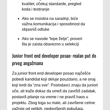
kvalitet, očekuj standarde, pregled
koda i testiranje
Ako se insistira na saradnji, biće
važna komunikacija i sposobnost da
objasniš odluke
Ako se navode “lepe želje”, proveri
šta je zaista obavezno u selekciji
Junior front end developer posao: realan put do
prvog angažmana
Za junior front end developer posao najčešće
pobedi kandidat koji deluje pouzdano, a ne onaj
koji tvrdi da “zna sve”. Poslodavci znaju da juniori
uče, ali traže dokaz da umeš da završiš zadatak,
postaviš pitanje na vreme i ne praviš haos u
projektu. Zbog toga su male, ali završene celine
važnije od velikih, nedovršenih pokušaja.