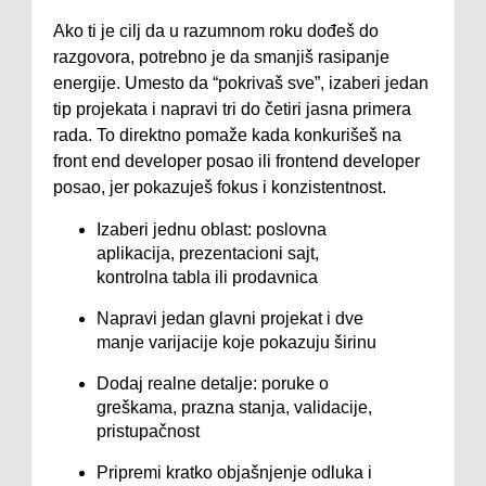
Ako ti je cilj da u razumnom roku dođeš do
razgovora, potrebno je da smanjiš rasipanje
energije. Umesto da “pokrivaš sve”, izaberi jedan
tip projekata i napravi tri do četiri jasna primera
rada. To direktno pomaže kada konkurišeš na
front end developer posao ili frontend developer
posao, jer pokazuješ fokus i konzistentnost.
Izaberi jednu oblast: poslovna
aplikacija, prezentacioni sajt,
kontrolna tabla ili prodavnica
Napravi jedan glavni projekat i dve
manje varijacije koje pokazuju širinu
Dodaj realne detalje: poruke o
greškama, prazna stanja, validacije,
pristupačnost
Pripremi kratko objašnjenje odluka i