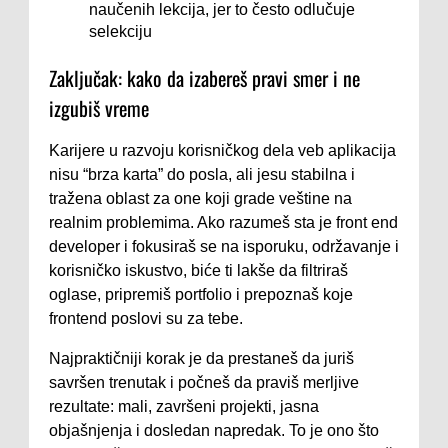
naučenih lekcija, jer to često odlučuje
selekciju
Zaključak: kako da izabereš pravi smer i ne
izgubiš vreme
Karijere u razvoju korisničkog dela veb aplikacija
nisu “brza karta” do posla, ali jesu stabilna i
tražena oblast za one koji grade veštine na
realnim problemima. Ako razumeš sta je front end
developer i fokusiraš se na isporuku, održavanje i
korisničko iskustvo, biće ti lakše da filtriraš
oglase, pripremiš portfolio i prepoznaš koje
frontend poslovi su za tebe.
Najpraktičniji korak je da prestaneš da juriš
savršen trenutak i počneš da praviš merljive
rezultate: mali, završeni projekti, jasna
objašnjenja i dosledan napredak. To je ono što