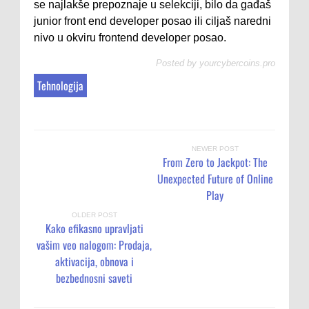
se najlakše prepoznaje u selekciji, bilo da gađaš
junior front end developer posao ili ciljaš naredni
nivo u okviru frontend developer posao.
Posted by
yourcybercoins.pro
Tehnologija
NEWER POST
From Zero to Jackpot: The
Unexpected Future of Online
Play
OLDER POST
Kako efikasno upravljati
vašim veo nalogom: Prodaja,
aktivacija, obnova i
bezbednosni saveti